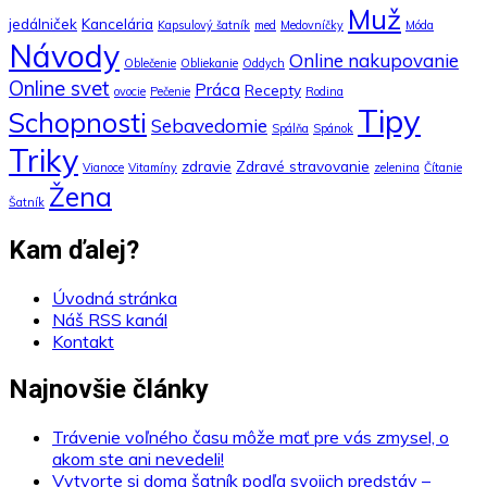
Muž
jedálniček
Kancelária
Kapsulový šatník
med
Medovníčky
Móda
Návody
Online nakupovanie
Oblečenie
Obliekanie
Oddych
Online svet
Práca
Recepty
ovocie
Pečenie
Rodina
Tipy
Schopnosti
Sebavedomie
Spálňa
Spánok
Triky
zdravie
Zdravé stravovanie
Vianoce
Vitamíny
zelenina
Čítanie
Žena
Šatník
Kam ďalej?
Úvodná stránka
Náš RSS kanál
Kontakt
Najnovšie články
Trávenie voľného času môže mať pre vás zmysel, o
akom ste ani nevedeli!
Vytvorte si doma šatník podľa svojich predstáv –