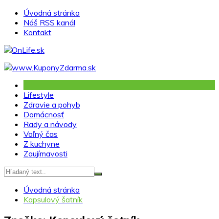
Skip
Úvodná stránka
to
Náš RSS kanál
content
Kontakt
Lifestyle
Zdravie a pohyb
Domácnosť
Rady a návody
Voľný čas
Z kuchyne
Zaujímavosti
Úvodná stránka
Kapsulový šatník