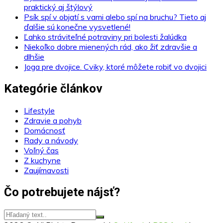
praktický aj štýlový
Psík spí v objatí s vami alebo spí na bruchu? Tieto aj
ďalšie sú konečne vysvetlené!
Ľahko stráviteľné potraviny pri bolesti žalúdka
Niekoľko dobre mienených rád, ako žiť zdravšie a
dlhšie
Joga pre dvojice. Cviky, ktoré môžete robiť vo dvojici
Kategórie článkov
Lifestyle
Zdravie a pohyb
Domácnosť
Rady a návody
Voľný čas
Z kuchyne
Zaujímavosti
Čo potrebujete nájsť?