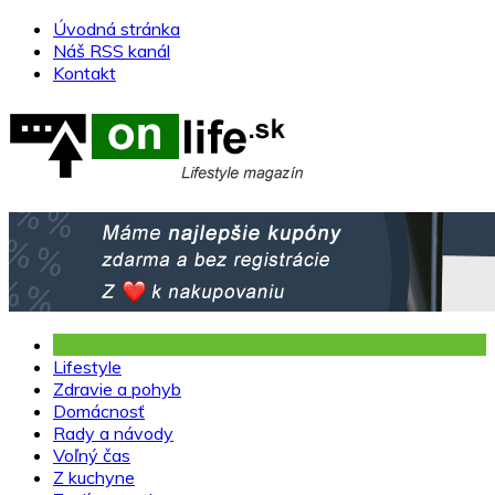
Skip
Úvodná stránka
to
Náš RSS kanál
content
Kontakt
Lifestyle
Zdravie a pohyb
Domácnosť
Rady a návody
Voľný čas
Z kuchyne