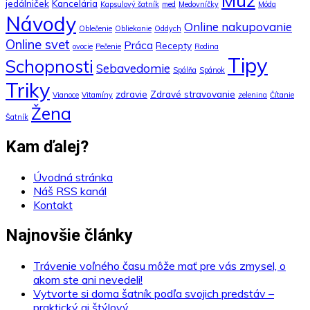
Muž
jedálniček
Kancelária
Kapsulový šatník
med
Medovníčky
Móda
Návody
Online nakupovanie
Oblečenie
Obliekanie
Oddych
Online svet
Práca
Recepty
ovocie
Pečenie
Rodina
Tipy
Schopnosti
Sebavedomie
Spálňa
Spánok
Triky
zdravie
Zdravé stravovanie
Vianoce
Vitamíny
zelenina
Čítanie
Žena
Šatník
Kam ďalej?
Úvodná stránka
Náš RSS kanál
Kontakt
Najnovšie články
Trávenie voľného času môže mať pre vás zmysel, o
akom ste ani nevedeli!
Vytvorte si doma šatník podľa svojich predstáv –
praktický aj štýlový