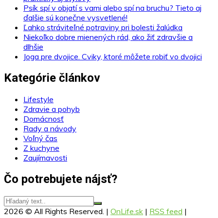
Psík spí v objatí s vami alebo spí na bruchu? Tieto aj
ďalšie sú konečne vysvetlené!
Ľahko stráviteľné potraviny pri bolesti žalúdka
Niekoľko dobre mienených rád, ako žiť zdravšie a
dlhšie
Joga pre dvojice. Cviky, ktoré môžete robiť vo dvojici
Kategórie článkov
Lifestyle
Zdravie a pohyb
Domácnosť
Rady a návody
Voľný čas
Z kuchyne
Zaujímavosti
Čo potrebujete nájsť?
2026 © All Rights Reserved. |
OnLife.sk
|
RSS feed
|