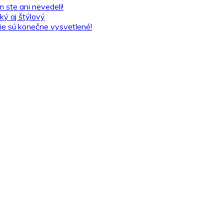
 ste ani nevedeli!
ký aj štýlový
lšie sú konečne vysvetlené!