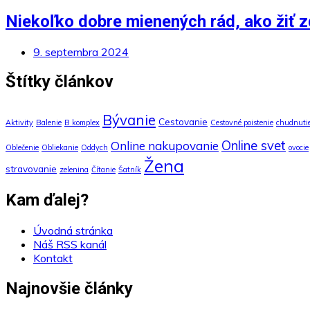
Niekoľko dobre mienených rád, ako žiť z
9. septembra 2024
Štítky článkov
Bývanie
Cestovanie
Aktivity
Balenie
B komplex
Cestovné poistenie
chudnuti
Online svet
Online nakupovanie
Oblečenie
Obliekanie
Oddych
ovocie
Žena
stravovanie
zelenina
Čítanie
Šatník
Kam ďalej?
Úvodná stránka
Náš RSS kanál
Kontakt
Najnovšie články