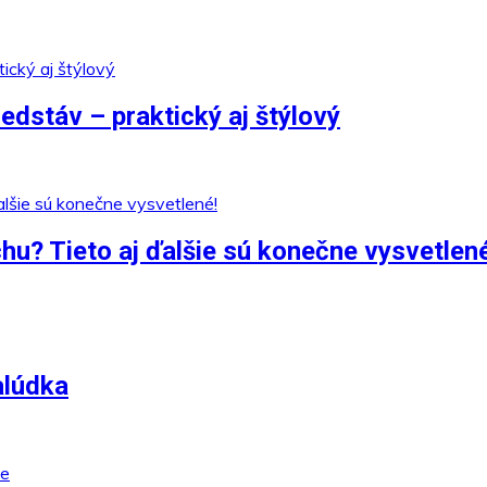
edstáv – praktický aj štýlový
chu? Tieto aj ďalšie sú konečne vysvetlen
alúdka