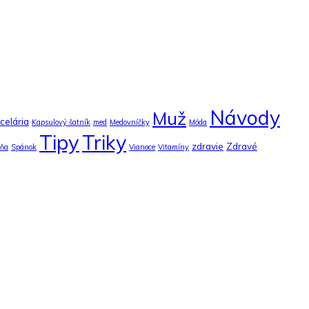
Návody
Muž
celária
Kapsulový šatník
med
Medovníčky
Móda
Tipy
Triky
zdravie
Zdravé
lňa
Spánok
Vianoce
Vitamíny