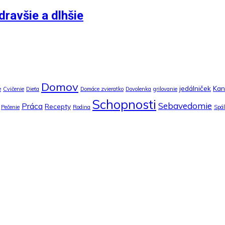
dravšie a dlhšie
Domov
jedálniček
Kan
e
Cvičenie
Dieťa
Domáce zvieratko
Dovolenka
grilovanie
Schopnosti
Sebavedomie
Práca
Recepty
Pečenie
Rodina
Spá