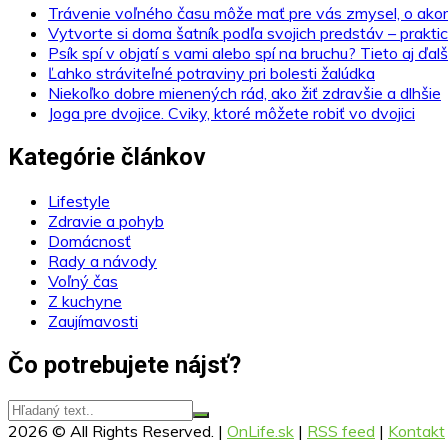
Trávenie voľného času môže mať pre vás zmysel, o akom
Vytvorte si doma šatník podľa svojich predstáv – praktic
Psík spí v objatí s vami alebo spí na bruchu? Tieto aj ďa
Ľahko stráviteľné potraviny pri bolesti žalúdka
Niekoľko dobre mienených rád, ako žiť zdravšie a dlhšie
Joga pre dvojice. Cviky, ktoré môžete robiť vo dvojici
Kategórie článkov
Lifestyle
Zdravie a pohyb
Domácnosť
Rady a návody
Voľný čas
Z kuchyne
Zaujímavosti
Čo potrebujete nájsť?
2026 © All Rights Reserved. |
OnLife.sk
|
RSS feed
|
Kontakt