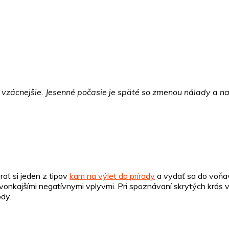
e vzácnejšie. Jesenné počasie je späté so zmenou nálady a 
rať si jeden z tipov
kam na výlet do prírody
a vydať sa do voňa
 vonkajšími negatívnymi vplyvmi. Pri spoznávaní skrytých krá
ody.