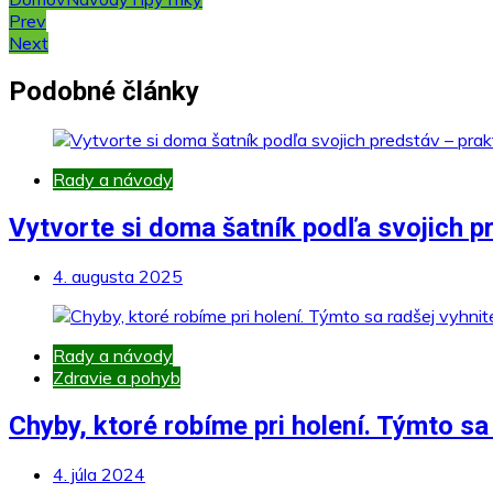
Navigácia
Prev
Next
v
článku
Podobné články
Rady a návody
Vytvorte si doma šatník podľa svojich pr
4. augusta 2025
Rady a návody
Zdravie a pohyb
Chyby, ktoré robíme pri holení. Týmto sa 
4. júla 2024