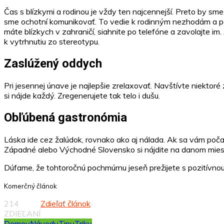
Čas s blízkymi a rodinou je vždy ten najcennejší. Preto by sm
sme ochotní komunikovať. To vedie k rodinným nezhodám a p
máte blízkych v zahraničí, siahnite po telefóne a zavolajte i
k vytrhnutiu zo stereotypu.
Zaslúžený oddych
Pri jesennej únave je najlepšie zrelaxovať. Navštívte niekto
si nájde každý. Zregenerujete tak telo i dušu.
Obľúbená gastronómia
Láska ide cez žalúdok, rovnako ako aj nálada. Ak sa vám poča
Západné alebo Východné Slovensko si nájdite na danom mieste
Dúfame, že tohtoročnú pochmúrnu jeseň prežijete s pozitívnou 
Komerčný článok
214
Zdieľať článok
ZDIEĽANÍ
Domov
Návody
Tipy
Triky