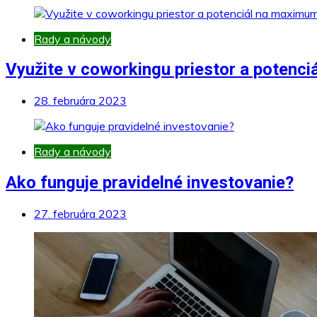
Rady a návody
Využite v coworkingu priestor a potenc
28. februára 2023
Rady a návody
Ako funguje pravidelné investovanie?
27. februára 2023