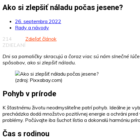
Ako si zlepšiť náladu počas jesene?
26. septembra 2022
Rady a návody
214
Zdieľať článok
ZDIEĽANÍ
Dni sa pomaličky skracujú a čoraz viac sú nám slnečné lúč
spôsobov, ako si zlepšiť náladu.
(zdroj: Pixxabay.com)
Pohyb v prírode
K šťastnému životu neodmysliteľne patrí pohyb. Ideálne je vyb
prechádzka dodá množstvo pozitívnej energie a ochráni pred
problémy. Počúvajte iba šuchot lístia a dokonalú harmóniu prír
Čas s rodinou