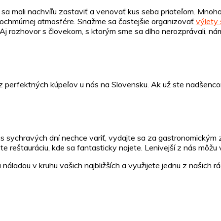
e sa mali nachvíľu zastaviť a venovať kus seba priateľom. Mnoh
ochmúrnej atmosfére. Snažme sa častejšie organizovať
výlety 
m. Aj rozhovor s človekom, s ktorým sme sa dlho nerozprávali, 
ré z perfektných kúpeľov u nás na Slovensku. Ak už ste nadšen
s sychravých dní nechce variť, vydajte sa za gastronomickým z
 reštauráciu, kde sa fantasticky najete. Lenivejší z nás môžu
náladou v kruhu vašich najbližších a využijete jednu z našich rá