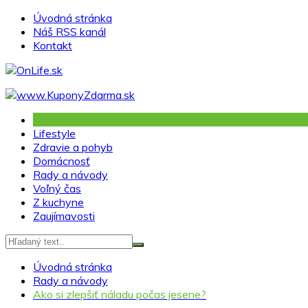
Skip
Úvodná stránka
to
Náš RSS kanál
content
Kontakt
Lifestyle
Zdravie a pohyb
Domácnosť
Rady a návody
Voľný čas
Z kuchyne
Zaujímavosti
Úvodná stránka
Rady a návody
Ako si zlepšiť náladu počas jesene?