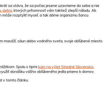
okrát sa stáva, že sa počas jesene uzavrieme do seba a nie
s deťmi
, ktorých prítomnosť vám taktiež zlepší náladu. Ak
nám môže rozptýliť myseľ, a tak dáme organizmu šancu
com masáží, sáun alebo vodného sveta, svoje obľúbené miesto
ážitkom. Spolu s tipmi
kam na výlet Stredné Slovensko
,
 využiť donášku vášho obľúbeného jedla priamo k domov.
d v tomto článku.