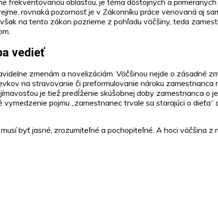
e frekventovanou oblasťou, je téma dôstojných a primeraných
ozrejme, rovnaká pozornosť je v Zákonníku práce venovaná aj 
však na tento zákon pozrieme z pohľadu väčšiny, teda zamestna
om.
ba vedieť
videlne zmenám a novelizáciám. Väčšinou nejde o zásadné zmeny
vkov na stravovanie či preformulovanie nároku zamestnanca na 
ujímavosťou je tiež predĺženie skúšobnej doby zamestnanca o
né vymedzenie pojmu „zamestnanec trvale sa starajúci o dieťa
o musí byť jasné, zrozumiteľné a pochopiteľné. A hoci väčšina z