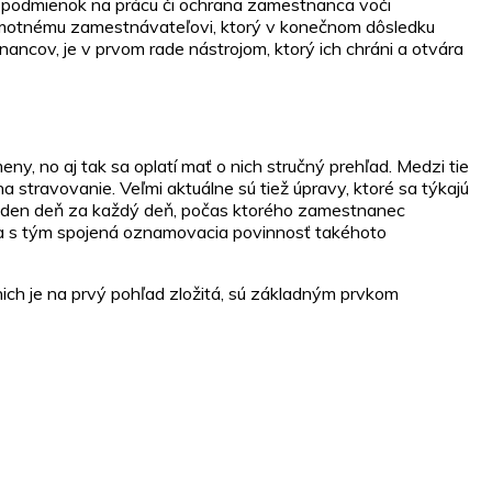
 podmienok na prácu či ochrana zamestnanca voči
samotnému zamestnávateľovi, ktorý v konečnom dôsledku
ncov, je v prvom rade nástrojom, ktorý ich chráni a otvára
, no aj tak sa oplatí mať o nich stručný prehľad. Medzi tie
stravovanie. Veľmi aktuálne sú tiež úpravy, ktoré sa týkajú
 jeden deň za každý deň, počas ktorého zamestnanec
“ a s tým spojená oznamovacia povinnosť takéhoto
 nich je na prvý pohľad zložitá, sú základným prvkom