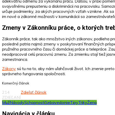
adekvátnu odmenu za vykonanú prácu. Ďalšou, v praxi pomern
svojvoľnému prepusteniu a diskriminácii na pracovisku. Sam
určuje podmienky, za akých pracovných vzťah vznikne. Ak sa 
im nové a zákonné možnosti v komunikácii so zamestnávateľ
Zmeny v Zákonníku práce, o ktorých tre
Zákonník práce, tak ako množstvo iných zákonov, podlieha pra
posledné patria najmä zmeny v poskytovaní finančných príspe
pružného pracovného času či domáckej práce a telepráce. Za
neodpracoval celú pracovnú zmenu. Za zmienku stojí tiež jas
zamestnanca.
Zákony
sú tu na to, aby nám uľahčovali život. Ich znenie pret
správneho fungovania spoločnosti.
Komerčný článok
214
Zdieľať článok
ZDIEĽANÍ
Muž
Návody
Schopnosti
Sebavedomie
Tipy
Triky
Žena
Navigácia v článku