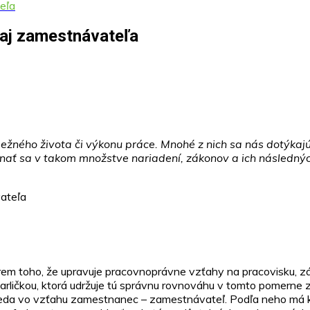
eľa
aj zamestnávateľa
ežného života či výkonu práce. Mnohé z nich sa nás dotýkaj
nať sa v takom množstve nariadení, zákonov a ich následných 
okrem toho, že upravuje pracovnoprávne vzťahy na pracovisku, 
rličkou, ktorá udržuje tú správnu rovnováhu v tomto pomerne 
teda vo vzťahu zamestnanec – zamestnávateľ. Podľa neho má k