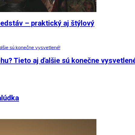
edstáv – praktický aj štýlový
chu? Tieto aj ďalšie sú konečne vysvetlen
alúdka