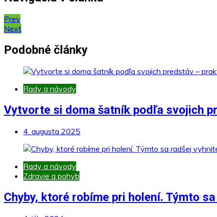
Prev
Next
Podobné články
Rady a návody
Vytvorte si doma šatník podľa svojich pr
4. augusta 2025
Rady a návody
Zdravie a pohyb
Chyby, ktoré robíme pri holení. Týmto sa 