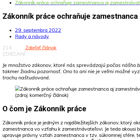
Zákonník práce ochraňuje zamestnanca aj zamestnávat
Zákonník práce ochraňuje zamestnanca 
29. septembra 2022
Rady a návody
214
Zdieľať článok
ZDIEĽANÍ
Je množstvo zákonov, ktoré nás sprevádzajú počas nášho b
takmer žiadnu pozornosť. Ono to ani nie je veľmi možné vyz
trochu naštudované.
(zdroj: komerčný článok)
O čom je Zákonník práce
Zákonník práce je jedným z najdôležitejších zákonov, ktorý 
zamestnanca vo vzťahu k zamestnávateľovi. Je teda akousi ba
upravuje právny vzťah zamestnanca v tzv. súkromnej sfére, 